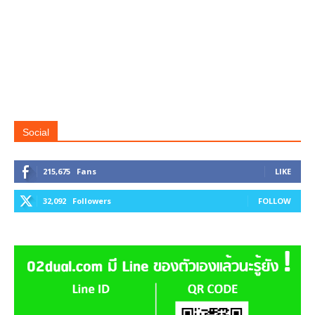
Social
215,675
Fans
LIKE
32,092
Followers
FOLLOW