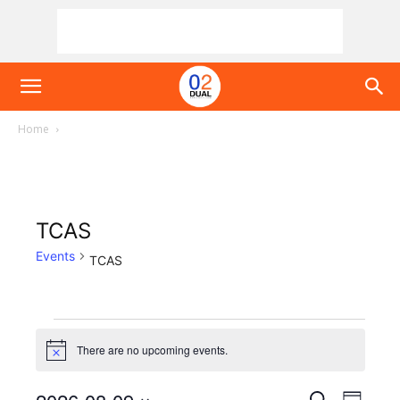
Home
TCAS
Events
TCAS
Events
There are no upcoming events.
Notice
for
Even
Search