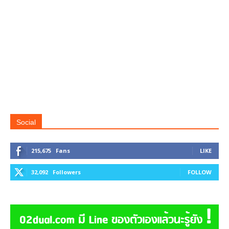
Social
215,675
Fans
LIKE
32,092
Followers
FOLLOW