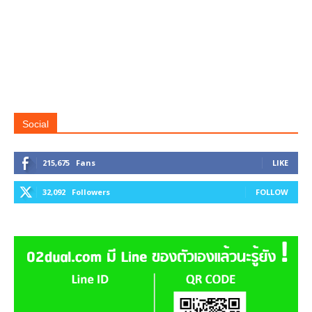
Social
215,675
Fans
LIKE
32,092
Followers
FOLLOW