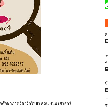
ค
ค
ก
ล
ก
ข
ค
ดย นักศึกษาภาควิชาจิตวิทยา คณะมนุษยศาสตร์
ก