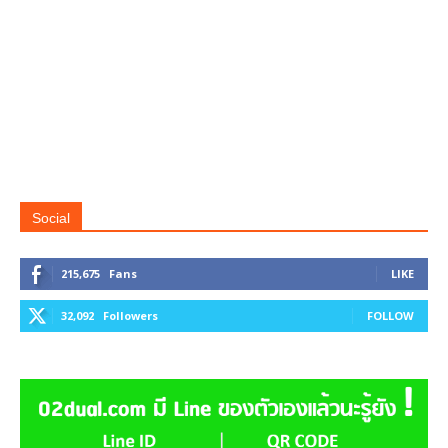
Social
215,675
Fans
LIKE
32,092
Followers
FOLLOW