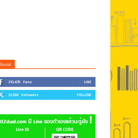
Social
215,675
Fans
LIKE
32,092
Followers
FOLLOW