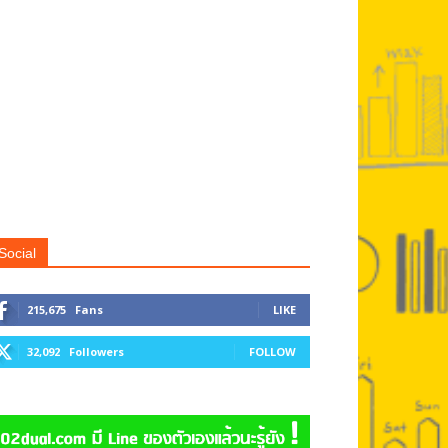
Social
215,675
Fans
LIKE
32,092
Followers
FOLLOW