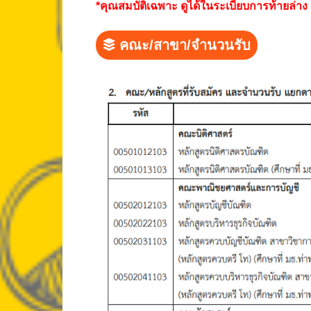
*คุณสมบัติเฉพาะ ดูได้ในระเบียบการท้ายล่าง
คณะ/สาขา/จำนวนรับ